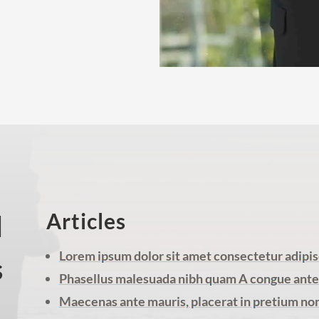
Articles
d
Lorem ipsum dolor sit amet consectetur adipisc
s
Phasellus malesuada nibh quam A congue ante u
Maecenas ante mauris, placerat in pretium non, 