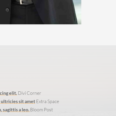
ing elit.
Divi Corner
ltricies sit amet
Extra Space
sagittis a leo.
Bloom Post