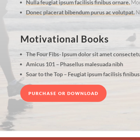
Nulla feugiat ipsum facilisis finibus ornare.
Mon
Donec placerat bibendum purus ac volutpat.
N
Motivational Books
The Four Fibs- Ipsum dolor sit amet consectetur
Amicus 101 – Phasellus malesuada nibh
Soar to the Top – Feugiat ipsum facilisis finibus
PURCHASE OR DOWNLOAD