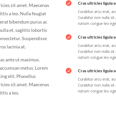

Cras ultricies ligula
icies sit amet. Maecenas
Curabitur arcu erat, ac
ttis a leo. Nulla feugiat
Curabitur non nulla sit
acerat bibendum purus ac
rutrum congue leo ege
ulla et, sagittis lobortis

Cras ultricies ligula
onsectetur. Suspendisse
Curabitur arcu erat, ac
os lacinia at.
Curabitur non nulla sit
rutrum congue leo ege
 ac ante ut maximus.
t, accumsan metus. Lorem

Cras ultricies ligula
ing elit. Phasellus
Curabitur arcu erat, ac
icies sit amet. Maecenas
Curabitur non nulla sit
rutrum congue leo ege
ttis a leo.