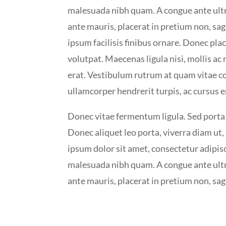
malesuada nibh quam. A congue ante ultr
ante mauris, placerat in pretium non, sagi
ipsum facilisis finibus ornare. Donec pl
volutpat. Maecenas ligula nisi, mollis ac n
erat. Vestibulum rutrum at quam vitae c
ullamcorper hendrerit turpis, ac cursus er
Donec vitae fermentum ligula. Sed porta
Donec aliquet leo porta, viverra diam u
ipsum dolor sit amet, consectetur adipisc
malesuada nibh quam. A congue ante ultr
ante mauris, placerat in pretium non, sagi